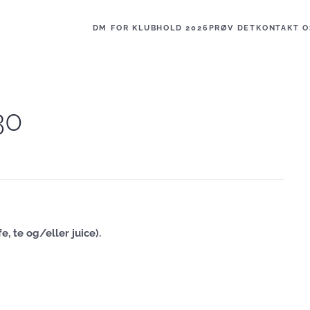
DM FOR KLUBHOLD 2026
PRØV DET
KONTAKT O
30
, te og/eller juice).