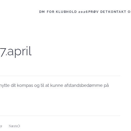
DM FOR KLUBHOLD 2026
PRØV DET
KONTAKT O
.april
benytte dit kompas og til at kunne afstandsbedømme på
ge
Næste